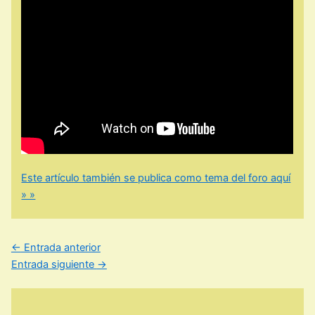
Este artículo también se publica como tema del foro aquí
» »
←
Entrada anterior
Entrada siguiente
→