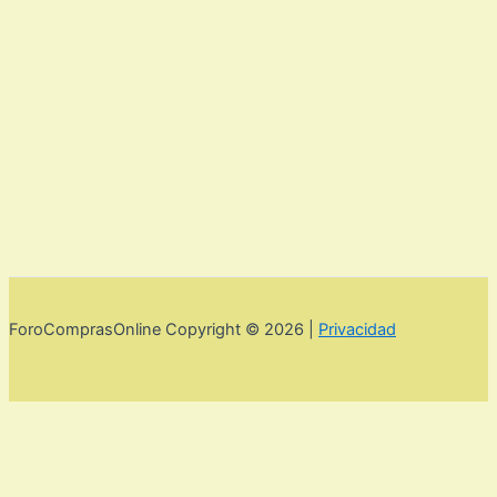
ForoComprasOnline Copyright © 2026 |
Privacidad
Utilizamos cookies para mejorar la experiencia de usuario. Para
seguir navegando por esta web debes de aceptar la política de
privacidad y las cookies.
Acepto
Rechazar
Aviso legal,