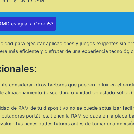
r por 16 GB de RAM.
MD es igual a Core i5?
idad para ejecutar aplicaciones y juegos exigentes sin pro
nera más eficiente y disfrutar de una experiencia tecnológic
ionales:
e considerar otros factores que pueden influir en el rendim
 de almacenamiento (disco duro o unidad de estado sólido).
idad de RAM de tu dispositivo no se puede actualizar fáci
utadoras portátiles, tienen la RAM soldada en la placa ba
 evaluar tus necesidades futuras antes de tomar una decisió