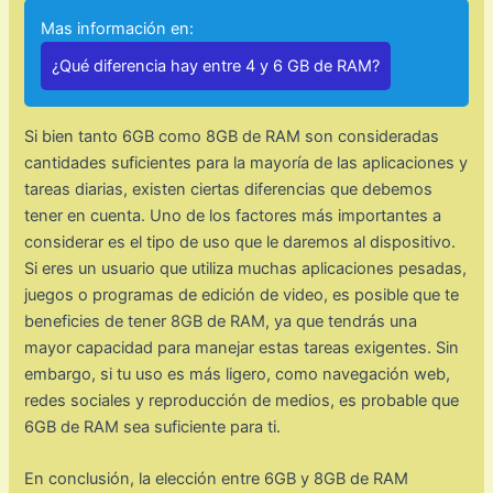
Mas información en:
¿Qué diferencia hay entre 4 y 6 GB de RAM?
Si bien tanto 6GB como 8GB de RAM son consideradas
cantidades suficientes para la mayoría de las aplicaciones y
tareas diarias, existen ciertas diferencias que debemos
tener en cuenta. Uno de los factores más importantes a
considerar es el tipo de uso que le daremos al dispositivo.
Si eres un usuario que utiliza muchas aplicaciones pesadas,
juegos o programas de edición de video, es posible que te
beneficies de tener 8GB de RAM, ya que tendrás una
mayor capacidad para manejar estas tareas exigentes. Sin
embargo, si tu uso es más ligero, como navegación web,
redes sociales y reproducción de medios, es probable que
6GB de RAM sea suficiente para ti.
En conclusión, la elección entre 6GB y 8GB de RAM