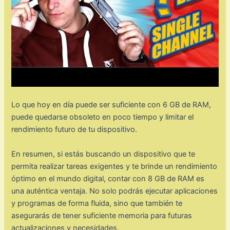
Lo que hoy en día puede ser suficiente con 6 GB de RAM,
puede quedarse obsoleto en poco tiempo y limitar el
rendimiento futuro de tu dispositivo.
En resumen, si estás buscando un dispositivo que te
permita realizar tareas exigentes y te brinde un rendimiento
óptimo en el mundo digital, contar con 8 GB de RAM es
una auténtica ventaja. No solo podrás ejecutar aplicaciones
y programas de forma fluida, sino que también te
asegurarás de tener suficiente memoria para futuras
actualizaciones y necesidades.