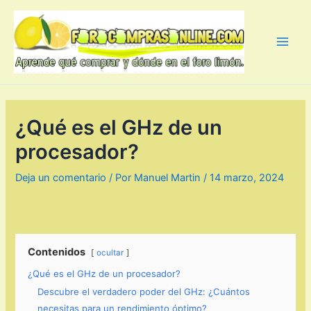
Ir
al
contenido
Main
Men
¿Qué es el GHz de un
procesador?
Deja un comentario
/ Por
Manuel Martin
/
14 marzo, 2024
Contenidos
ocultar
¿Qué es el GHz de un procesador?
Descubre el verdadero poder del GHz: ¿Cuántos
necesitas para un rendimiento óptimo?