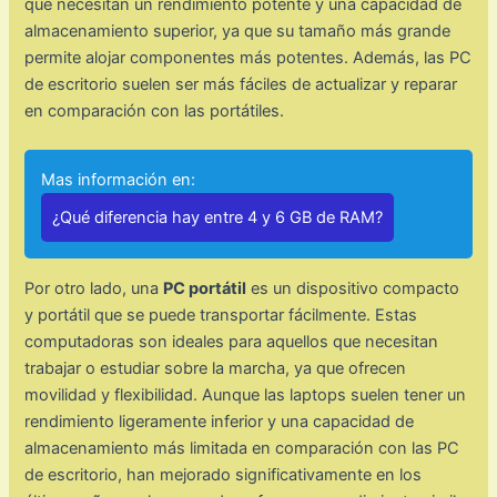
que necesitan un rendimiento potente y una capacidad de
almacenamiento superior, ya que su tamaño más grande
permite alojar componentes más potentes. Además, las PC
de escritorio suelen ser más fáciles de actualizar y reparar
en comparación con las portátiles.
Mas información en:
¿Qué diferencia hay entre 4 y 6 GB de RAM?
Por otro lado, una
PC portátil
es un dispositivo compacto
y portátil que se puede transportar fácilmente. Estas
computadoras son ideales para aquellos que necesitan
trabajar o estudiar sobre la marcha, ya que ofrecen
movilidad y flexibilidad. Aunque las laptops suelen tener un
rendimiento ligeramente inferior y una capacidad de
almacenamiento más limitada en comparación con las PC
de escritorio, han mejorado significativamente en los