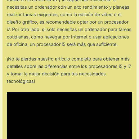
necesitas un ordenador con un alto rendimiento y planeas
realizar tareas exigentes, como la edición de video o el
diseño gráfico, es recomendable optar por un procesador
i7. Por otro lado, si solo necesitas un ordenador para tareas
cotidianas, como navegar por Internet o usar aplicaciones
de oficina, un procesador i5 será más que suficiente.
¡No te pierdas nuestro artículo completo para obtener más
detalles sobre las diferencias entre los procesadores i5 y i7
y tomar la mejor decisión para tus necesidades
tecnológicas!