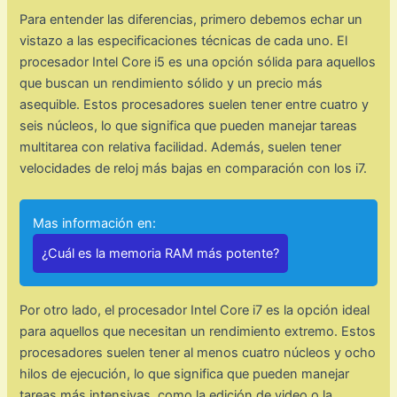
Para entender las diferencias, primero debemos echar un
vistazo a las especificaciones técnicas de cada uno. El
procesador Intel Core i5 es una opción sólida para aquellos
que buscan un rendimiento sólido y un precio más
asequible. Estos procesadores suelen tener entre cuatro y
seis núcleos, lo que significa que pueden manejar tareas
multitarea con relativa facilidad. Además, suelen tener
velocidades de reloj más bajas en comparación con los i7.
Mas información en:
¿Cuál es la memoria RAM más potente?
Por otro lado, el procesador Intel Core i7 es la opción ideal
para aquellos que necesitan un rendimiento extremo. Estos
procesadores suelen tener al menos cuatro núcleos y ocho
hilos de ejecución, lo que significa que pueden manejar
tareas más intensivas, como la edición de video o la