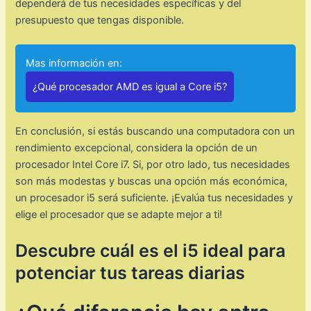
dependerá de tus necesidades específicas y del
presupuesto que tengas disponible.
Mas información en:
¿Qué procesador AMD es igual a Core i5?
En conclusión, si estás buscando una computadora con un
rendimiento excepcional, considera la opción de un
procesador Intel Core i7. Si, por otro lado, tus necesidades
son más modestas y buscas una opción más económica,
un procesador i5 será suficiente. ¡Evalúa tus necesidades y
elige el procesador que se adapte mejor a ti!
Descubre cuál es el i5 ideal para
potenciar tus tareas diarias