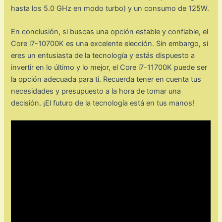
hasta los 5.0 GHz en modo turbo) y un consumo de 125W.
En conclusión, si buscas una opción estable y confiable, el
Core i7-10700K es una excelente elección. Sin embargo, si
eres un entusiasta de la tecnología y estás dispuesto a
invertir en lo último y lo mejor, el Core i7-11700K puede ser
la opción adecuada para ti. Recuerda tener en cuenta tus
necesidades y presupuesto a la hora de tomar una
decisión. ¡El futuro de la tecnología está en tus manos!