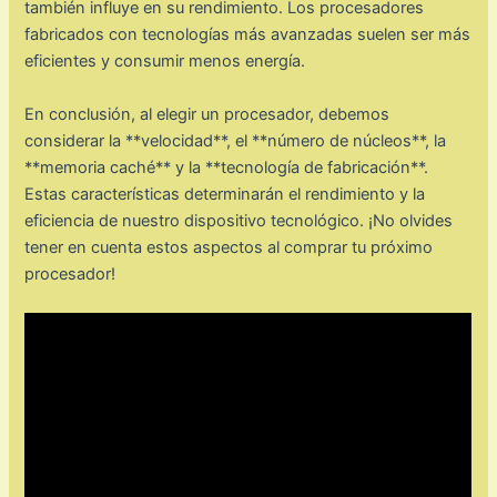
también influye en su rendimiento. Los procesadores
fabricados con tecnologías más avanzadas suelen ser más
eficientes y consumir menos energía.
En conclusión, al elegir un procesador, debemos
considerar la **velocidad**, el **número de núcleos**, la
**memoria caché** y la **tecnología de fabricación**.
Estas características determinarán el rendimiento y la
eficiencia de nuestro dispositivo tecnológico. ¡No olvides
tener en cuenta estos aspectos al comprar tu próximo
procesador!