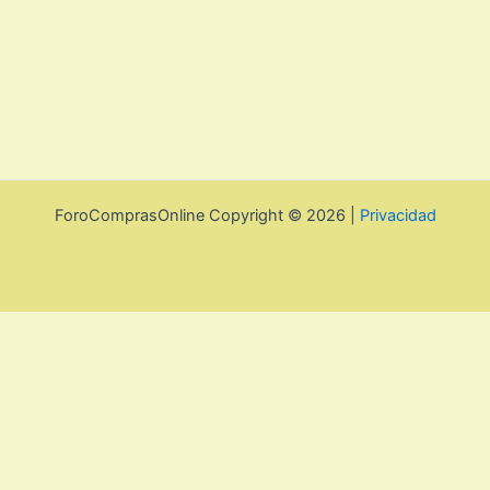
ForoComprasOnline Copyright © 2026 |
Privacidad
Utilizamos cookies para mejorar la experiencia de usuario. Para
seguir navegando por esta web debes de aceptar la política de
privacidad y las cookies.
Acepto
Rechazar
Aviso legal, privacidad y
cookies.
Política de privacidad y cookies