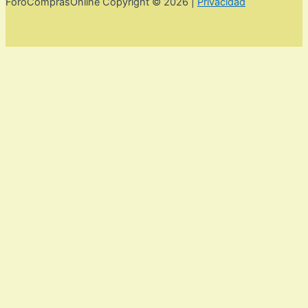
ForoComprasOnline Copyright © 2026 |
Privacidad
Utilizamos cookies para mejorar la experiencia de usuario. Para
seguir navegando por esta web debes de aceptar la política de
privacidad y las cookies.
Acepto
Rechazar
Aviso legal,
privacidad y cookies.
Política de privacidad y cookies
Cerrar
Privacy Overview
This website uses cookies to improve your experience while
you navigate through the website. Out of these, the cookies
that are categorized as necessary are stored on your browser