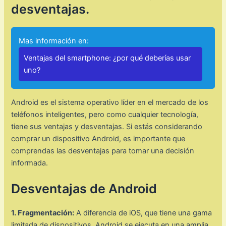
desventajas.
Mas información en:
Ventajas del smartphone: ¿por qué deberías usar
uno?
Android es el sistema operativo líder en el mercado de los
teléfonos inteligentes, pero como cualquier tecnología,
tiene sus ventajas y desventajas. Si estás considerando
comprar un dispositivo Android, es importante que
comprendas las desventajas para tomar una decisión
informada.
Desventajas de Android
1. Fragmentación:
A diferencia de iOS, que tiene una gama
limitada de dispositivos, Android se ejecuta en una amplia