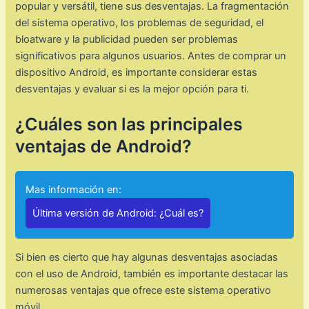
popular y versátil, tiene sus desventajas. La fragmentación
del sistema operativo, los problemas de seguridad, el
bloatware y la publicidad pueden ser problemas
significativos para algunos usuarios. Antes de comprar un
dispositivo Android, es importante considerar estas
desventajas y evaluar si es la mejor opción para ti.
¿Cuáles son las principales
ventajas de Android?
Mas información en:
Última versión de Android: ¿Cuál es?
Si bien es cierto que hay algunas desventajas asociadas
con el uso de Android, también es importante destacar las
numerosas ventajas que ofrece este sistema operativo
móvil.