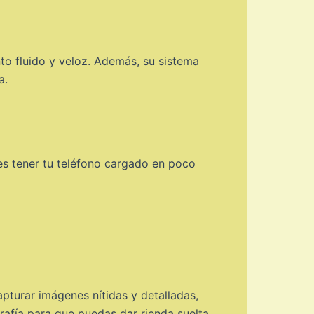
o fluido y veloz. Además, su sistema
a.
des tener tu teléfono cargado en poco
apturar imágenes nítidas y detalladas,
afía para que puedas dar rienda suelta