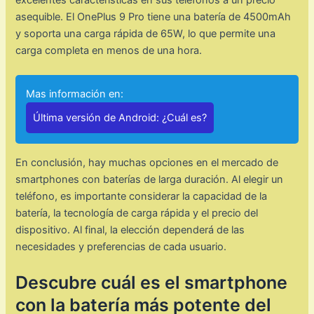
asequible. El OnePlus 9 Pro tiene una batería de 4500mAh
y soporta una carga rápida de 65W, lo que permite una
carga completa en menos de una hora.
Mas información en:
Última versión de Android: ¿Cuál es?
En conclusión, hay muchas opciones en el mercado de
smartphones con baterías de larga duración. Al elegir un
teléfono, es importante considerar la capacidad de la
batería, la tecnología de carga rápida y el precio del
dispositivo. Al final, la elección dependerá de las
necesidades y preferencias de cada usuario.
Descubre cuál es el smartphone
con la batería más potente del