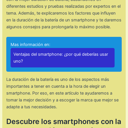
diferentes estudios y pruebas realizadas por expertos en el
tema. Además, te explicaremos los factores que influyen
en la duración de la batería de un smartphone y te daremos
algunos consejos para prolongarla lo máximo posible.
Mas información en:
Ventajas del smartphone: ¿por qué deberías usar
uno?
La duración de la batería es uno de los aspectos más
importantes a tener en cuenta a la hora de elegir un
smartphone. Por eso, en este artículo te ayudaremos a
tomar la mejor decisión y a escoger la marca que mejor se
adapte a tus necesidades.
Descubre los smartphones con la