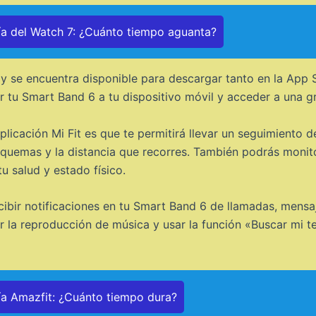
ía del Watch 7: ¿Cuánto tiempo aguanta?
» y se encuentra disponible para descargar tanto en la App
r tu Smart Band 6 a tu dispositivo móvil y acceder a una gr
plicación Mi Fit es que te permitirá llevar un seguimiento de
quemas y la distancia que recorres. También podrás monito
u salud y estado físico.
ecibir notificaciones en tu Smart Band 6 de llamadas, mensa
r la reproducción de música y usar la función «Buscar mi t
ía Amazfit: ¿Cuánto tiempo dura?