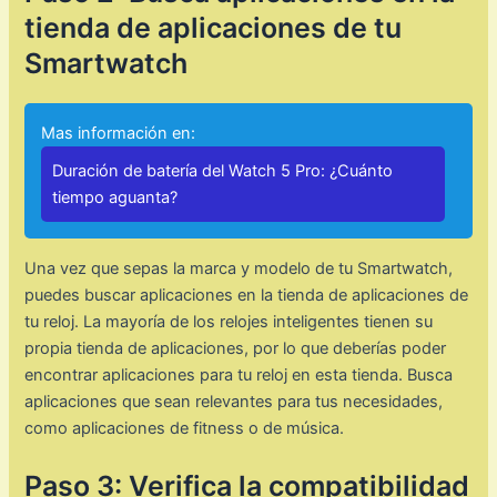
tienda de aplicaciones de tu
Smartwatch
Mas información en:
Duración de batería del Watch 5 Pro: ¿Cuánto
tiempo aguanta?
Una vez que sepas la marca y modelo de tu Smartwatch,
puedes buscar aplicaciones en la tienda de aplicaciones de
tu reloj. La mayoría de los relojes inteligentes tienen su
propia tienda de aplicaciones, por lo que deberías poder
encontrar aplicaciones para tu reloj en esta tienda. Busca
aplicaciones que sean relevantes para tus necesidades,
como aplicaciones de fitness o de música.
Paso 3: Verifica la compatibilidad