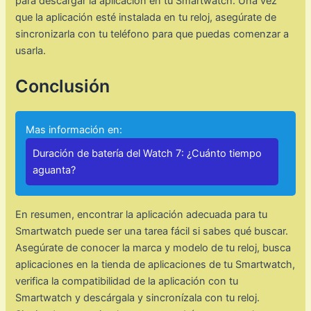
para descargar la aplicación en tu Smartwatch. Una vez
que la aplicación esté instalada en tu reloj, asegúrate de
sincronizarla con tu teléfono para que puedas comenzar a
usarla.
Conclusión
Mas información en:
Duración de batería del Watch 7: ¿Cuánto tiempo
aguanta?
En resumen, encontrar la aplicación adecuada para tu
Smartwatch puede ser una tarea fácil si sabes qué buscar.
Asegúrate de conocer la marca y modelo de tu reloj, busca
aplicaciones en la tienda de aplicaciones de tu Smartwatch,
verifica la compatibilidad de la aplicación con tu
Smartwatch y descárgala y sincronízala con tu reloj.