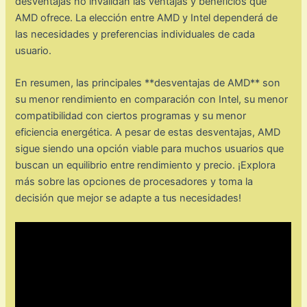
desventajas no invalidan las ventajas y beneficios que
AMD ofrece. La elección entre AMD y Intel dependerá de
las necesidades y preferencias individuales de cada
usuario.
En resumen, las principales **desventajas de AMD** son
su menor rendimiento en comparación con Intel, su menor
compatibilidad con ciertos programas y su menor
eficiencia energética. A pesar de estas desventajas, AMD
sigue siendo una opción viable para muchos usuarios que
buscan un equilibrio entre rendimiento y precio. ¡Explora
más sobre las opciones de procesadores y toma la
decisión que mejor se adapte a tus necesidades!