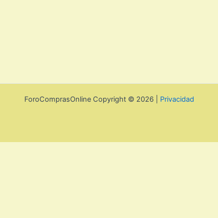
ForoComprasOnline Copyright © 2026 |
Privacidad
Utilizamos cookies para mejorar la experiencia de usuario. Para
seguir navegando por esta web debes de aceptar la política de
privacidad y las cookies.
Acepto
Rechazar
Aviso legal, privacidad y
cookies.
Política de privacidad y cookies