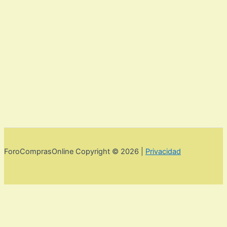
ForoComprasOnline Copyright © 2026 |
Privacidad
Utilizamos cookies para mejorar la experiencia de usuario. Para
seguir navegando por esta web debes de aceptar la política de
privacidad y las cookies.
Acepto
Rechazar
Aviso legal,