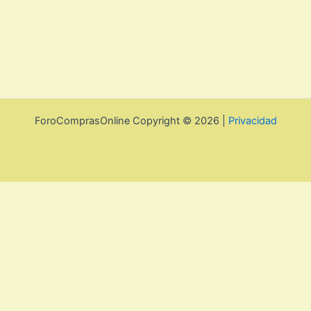
ForoComprasOnline Copyright © 2026 |
Privacidad
Utilizamos cookies para mejorar la experiencia de usuario. Para
seguir navegando por esta web debes de aceptar la política de
privacidad y las cookies.
Acepto
Rechazar
Aviso legal, privacidad y
cookies.
Política de privacidad y cookies