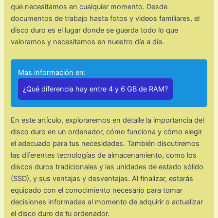
que necesitamos en cualquier momento. Desde
documentos de trabajo hasta fotos y videos familiares, el
disco duro es el lugar donde se guarda todo lo que
valoramos y necesitamos en nuestro día a día.
Mas información en:
¿Qué diferencia hay entre 4 y 6 GB de RAM?
En este artículo, exploraremos en detalle la importancia del
disco duro en un ordenador, cómo funciona y cómo elegir
el adecuado para tus necesidades. También discutiremos
las diferentes tecnologías de almacenamiento, como los
discos duros tradicionales y las unidades de estado sólido
(SSD), y sus ventajas y desventajas. Al finalizar, estarás
equipado con el conocimiento necesario para tomar
decisiones informadas al momento de adquirir o actualizar
el disco duro de tu ordenador.