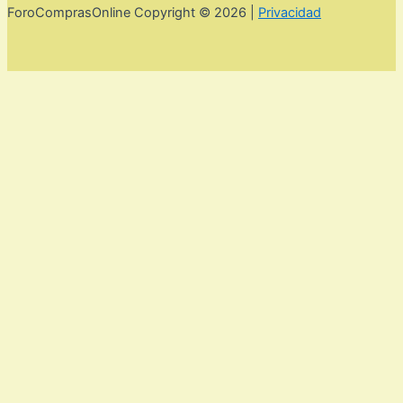
ForoComprasOnline Copyright © 2026 |
Privacidad
Utilizamos cookies para mejorar la experiencia de usuario. Para
seguir navegando por esta web debes de aceptar la política de
privacidad y las cookies.
Acepto
Rechazar
Aviso legal,
privacidad y cookies.
Política de privacidad y cookies
Cerrar
Privacy Overview
This website uses cookies to improve your experience while
you navigate through the website. Out of these, the cookies
that are categorized as necessary are stored on your browser