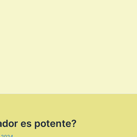
ador es potente?
, 2024