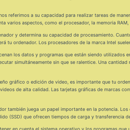
s referimos a su capacidad para realizar tareas de manera 
nta varios aspectos, como el procesador, la memoria RAM, l
enador y determina su capacidad de procesamiento. Cuanto 
rá tu ordenador. Los procesadores de la marca Intel suele
nan los datos y programas que están siendo utilizados e
ecutar simultáneamente sin que se ralentice. Una cantid
eño gráfico o edición de video, es importante que tu orde
y videos de alta calidad. Las tarjetas gráficas de marcas
r también juega un papel importante en la potencia. Los 
lido (SSD) que ofrecen tiempos de carga y transferencia d
ner en cuenta el sistema operativo y los programas que ut