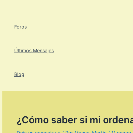
Ir
al
contenido
Foros
Últimos Mensajes
Blog
¿Cómo saber si mi orden
Deja un comentario
/ Por
Manuel Martin
/
11 marzo