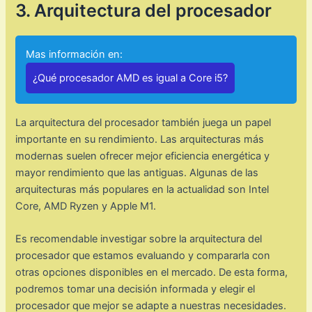
3. Arquitectura del procesador
Mas información en:
¿Qué procesador AMD es igual a Core i5?
La arquitectura del procesador también juega un papel
importante en su rendimiento. Las arquitecturas más
modernas suelen ofrecer mejor eficiencia energética y
mayor rendimiento que las antiguas. Algunas de las
arquitecturas más populares en la actualidad son Intel
Core, AMD Ryzen y Apple M1.
Es recomendable investigar sobre la arquitectura del
procesador que estamos evaluando y compararla con
otras opciones disponibles en el mercado. De esta forma,
podremos tomar una decisión informada y elegir el
procesador que mejor se adapte a nuestras necesidades.