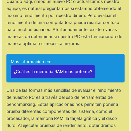
Cuando adquirimos un nuevo PC o actualizamos nuestro
equipo, es natural preguntarnos si estamos obteniendo el
máximo rendimiento por nuestro dinero. Pero evaluar el
rendimiento de una computadora puede resultar confuso
para muchos usuarios. Afortunadamente, existen varias
maneras de determinar si nuestro PC está funcionando de
manera óptima o si necesita mejoras.
Mas información en:
¿Cuál es la memoria RAM más potente?
Una de las formas más sencillas de evaluar el rendimiento
de nuestro PC es a través del uso de herramientas de
benchmarking. Estas aplicaciones nos permiten poner a
prueba diferentes componentes del sistema, como el
procesador, la memoria RAM, la tarjeta gráfica y el disco
duro. Al ejecutar pruebas de rendimiento, obtendremos