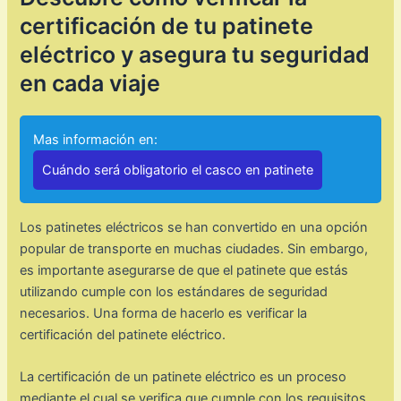
certificación de tu patinete
eléctrico y asegura tu seguridad
en cada viaje
Mas información en:
Cuándo será obligatorio el casco en patinete
Los patinetes eléctricos se han convertido en una opción
popular de transporte en muchas ciudades. Sin embargo,
es importante asegurarse de que el patinete que estás
utilizando cumple con los estándares de seguridad
necesarios. Una forma de hacerlo es verificar la
certificación del patinete eléctrico.
La certificación de un patinete eléctrico es un proceso
mediante el cual se verifica que cumple con los requisitos