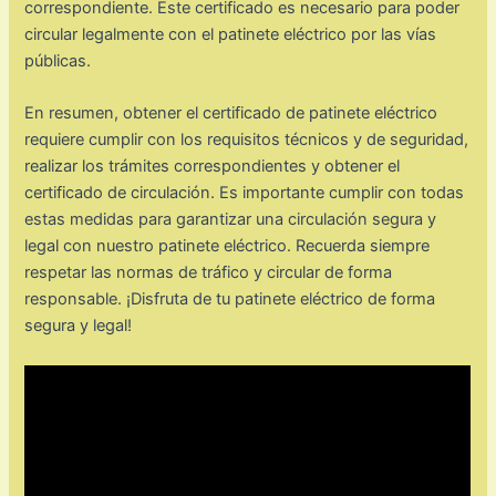
correspondiente. Este certificado es necesario para poder
circular legalmente con el patinete eléctrico por las vías
públicas.
En resumen, obtener el certificado de patinete eléctrico
requiere cumplir con los requisitos técnicos y de seguridad,
realizar los trámites correspondientes y obtener el
certificado de circulación. Es importante cumplir con todas
estas medidas para garantizar una circulación segura y
legal con nuestro patinete eléctrico. Recuerda siempre
respetar las normas de tráfico y circular de forma
responsable. ¡Disfruta de tu patinete eléctrico de forma
segura y legal!