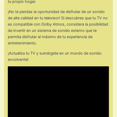
tu propio hogar.
¡No te pierdas la oportunidad de disfrutar de un sonido
de alta calidad en tu televisor! Si descubres que tu TV no
es compatible con Dolby Atmos, considera la posibilidad
de invertir en un sistema de sonido externo que te
permita disfrutar al máximo de tu experiencia de
entretenimiento.
¡Actualiza tu TV y sumérgete en un mundo de sonido
envolvente!