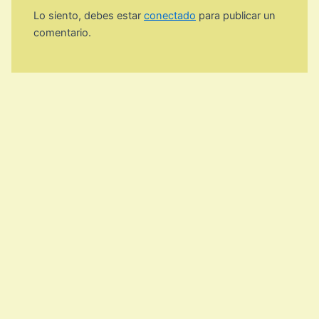
Lo siento, debes estar
conectado
para publicar un
comentario.