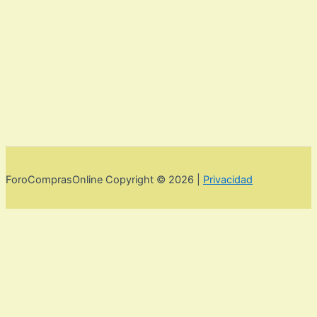
ForoComprasOnline Copyright © 2026 |
Privacidad
Utilizamos cookies para mejorar la experiencia de usuario. Para
seguir navegando por esta web debes de aceptar la política de
privacidad y las cookies.
Acepto
Rechazar
Aviso legal,
privacidad y cookies.
Política de privacidad y cookies