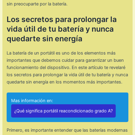
sin preocuparte por la batería.
Los secretos para prolongar la
vida útil de tu batería y nunca
quedarte sin energía
La batería de un portátil es uno de los elementos más
importantes que debemos cuidar para garantizar un buen
funcionamiento del dispositivo. En este artículo te revelaré
los secretos para prolongar la vida útil de tu batería y nunca
quedarte sin energía en los momentos más importantes.
Mas información en:
¿Qué significa portátil reacondicionado grado A?
Primero, es importante entender que las baterías modernas