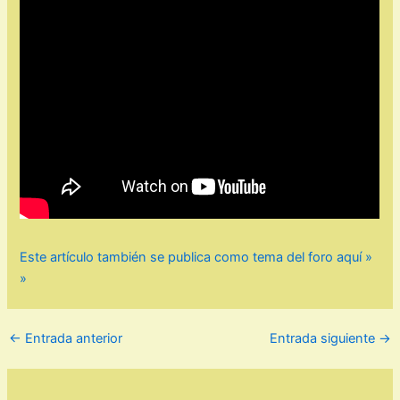
Este artículo también se publica como tema del foro aquí »
»
←
Entrada anterior
Entrada siguiente
→