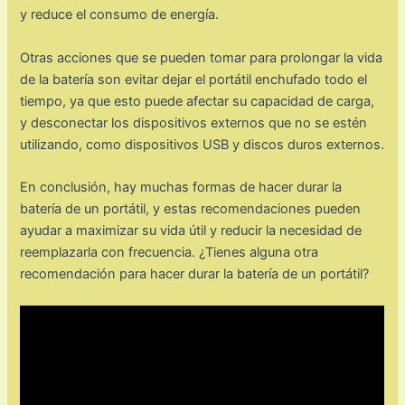
y reduce el consumo de energía.
Otras acciones que se pueden tomar para prolongar la vida
de la batería son evitar dejar el portátil enchufado todo el
tiempo, ya que esto puede afectar su capacidad de carga,
y desconectar los dispositivos externos que no se estén
utilizando, como dispositivos USB y discos duros externos.
En conclusión, hay muchas formas de hacer durar la
batería de un portátil, y estas recomendaciones pueden
ayudar a maximizar su vida útil y reducir la necesidad de
reemplazarla con frecuencia. ¿Tienes alguna otra
recomendación para hacer durar la batería de un portátil?