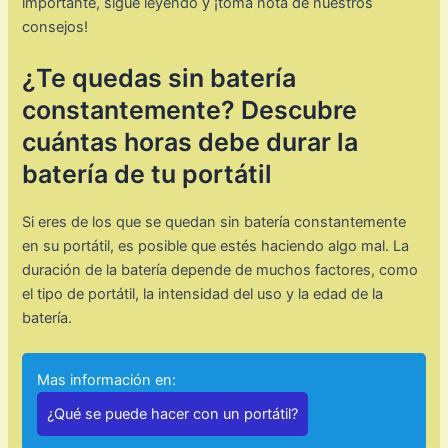
importante, sigue leyendo y ¡toma nota de nuestros
consejos!
¿Te quedas sin batería
constantemente? Descubre
cuántas horas debe durar la
batería de tu portátil
Si eres de los que se quedan sin batería constantemente
en su portátil, es posible que estés haciendo algo mal. La
duración de la batería depende de muchos factores, como
el tipo de portátil, la intensidad del uso y la edad de la
batería.
Mas información en:
¿Qué se puede hacer con un portátil?