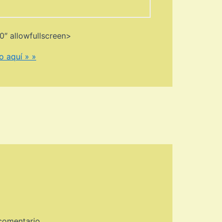
 allowfullscreen>
o aquí » »
comentario.