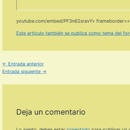
youtube.com/embed/PF3n62sravY» frameborder=»0″
Este artículo también se publica como tema del for
←
Entrada anterior
Entrada siguiente
→
Deja un comentario
Lo siento, debes estar
conectado
para publicar un 