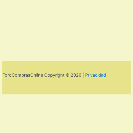
ForoComprasOnline Copyright © 2026 |
Privacidad
Utilizamos cookies para mejorar la experiencia de usuario. Para
seguir navegando por esta web debes de aceptar la política de
privacidad y las cookies.
Acepto
Rechazar
Aviso legal,
privacidad y cookies.
Política de privacidad y cookies