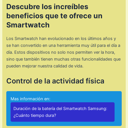
Descubre los increíbles
beneficios que te ofrece un
Smartwatch
Los Smartwatch han evolucionado en los últimos años y
se han convertido en una herramienta muy útil para el día a
día. Estos dispositivos no solo nos permiten ver la hora,
sino que también tienen muchas otras funcionalidades que
pueden mejorar nuestra calidad de vida.
Control de la actividad física
Mas información en:
Duración de la batería del Smartwatch Samsung:
¿Cuánto tiempo dura?