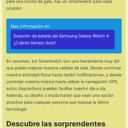
para una noche de gala, hay un Smartwatch para cada
ocasión.
Mas información en:
Duración de batería del Samsung Galaxy Watch 4:
¿Cuánto tiempo dura?
En resumen, los Smartwatch son una herramienta muy útil
que puede mejorar nuestra calidad de vida. Desde controlar
nuestra actividad física hasta recibir notificaciones, y desde
controlar nuestra música hasta utilizar la navegación GPS,
estos dispositivos pueden facilitar nuestro día a día.
Además, su diseño y moda hacen que sean una opción
atractiva para cualquier persona que busque la última
tecnología.
Descubre las sorprendentes