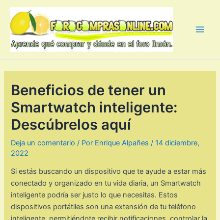
Ir
al
contenido
Main
Men
Beneficios de tener un
Smartwatch inteligente:
Descúbrelos aquí
Deja un comentario
/ Por
Enrique Alpañes
/
14 diciembre,
2022
Si estás buscando un dispositivo que te ayude a estar más
conectado y organizado en tu vida diaria, un Smartwatch
inteligente podría ser justo lo que necesitas. Estos
dispositivos portátiles son una extensión de tu teléfono
inteligente, permitiéndote recibir notificaciones, controlar la