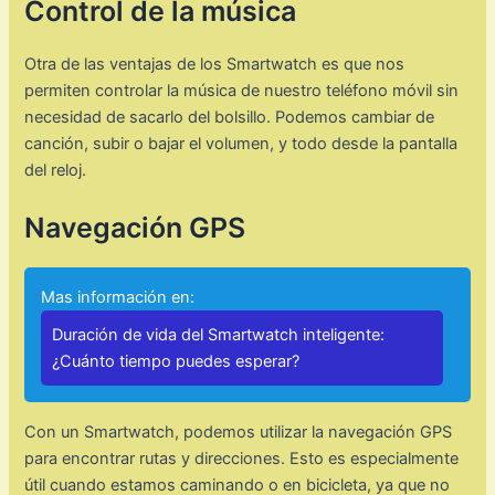
Control de la música
Otra de las ventajas de los Smartwatch es que nos
permiten controlar la música de nuestro teléfono móvil sin
necesidad de sacarlo del bolsillo. Podemos cambiar de
canción, subir o bajar el volumen, y todo desde la pantalla
del reloj.
Navegación GPS
Mas información en:
Duración de vida del Smartwatch inteligente:
¿Cuánto tiempo puedes esperar?
Con un Smartwatch, podemos utilizar la navegación GPS
para encontrar rutas y direcciones. Esto es especialmente
útil cuando estamos caminando o en bicicleta, ya que no