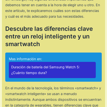
debemos tener en cuenta a la hora de elegir uno u otro. En
este artículo, te explicaremos cuáles son estas diferencias
y cuál es el más adecuado para tus necesidades.
Descubre las diferencias clave
entre un reloj inteligente y un
smartwatch
Mas información en:
Duración de batería del Samsung Watch 5:
¿Cuánto tiempo dura?
En el mundo de la tecnología, los términos «smartwatch» y
«smartwatch inteligente» se usan a menudo
indistintamente. Aunque ambos dispositivos se encuentran
en la categoría de wearables, tienen diferencias clave que