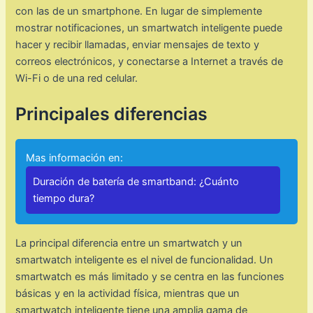
con las de un smartphone. En lugar de simplemente
mostrar notificaciones, un smartwatch inteligente puede
hacer y recibir llamadas, enviar mensajes de texto y
correos electrónicos, y conectarse a Internet a través de
Wi-Fi o de una red celular.
Principales diferencias
Mas información en:
Duración de batería de smartband: ¿Cuánto
tiempo dura?
La principal diferencia entre un smartwatch y un
smartwatch inteligente es el nivel de funcionalidad. Un
smartwatch es más limitado y se centra en las funciones
básicas y en la actividad física, mientras que un
smartwatch inteligente tiene una amplia gama de