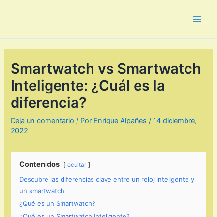
Ir
al
Main
contenido
Men
Smartwatch vs Smartwatch
Inteligente: ¿Cuál es la
diferencia?
Deja un comentario
/ Por
Enrique Alpañes
/
14 diciembre,
2022
Contenidos
ocultar
Descubre las diferencias clave entre un reloj inteligente y
un smartwatch
¿Qué es un Smartwatch?
¿Qué es un Smartwatch Inteligente?