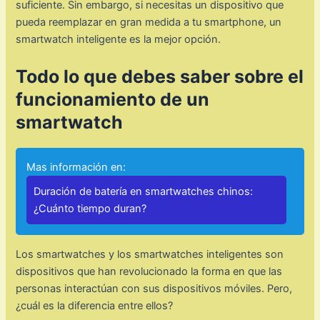
suficiente. Sin embargo, si necesitas un dispositivo que
pueda reemplazar en gran medida a tu smartphone, un
smartwatch inteligente es la mejor opción.
Todo lo que debes saber sobre el
funcionamiento de un
smartwatch
Mas información en:
Duración de batería en smartwatches chinos:
¿Cuánto tiempo duran?
Los smartwatches y los smartwatches inteligentes son
dispositivos que han revolucionado la forma en que las
personas interactúan con sus dispositivos móviles. Pero,
¿cuál es la diferencia entre ellos?