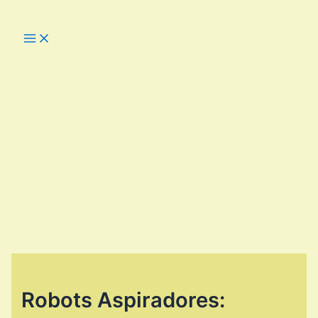
Ir
al
Main
Menu
contenido
Robots Aspiradores: