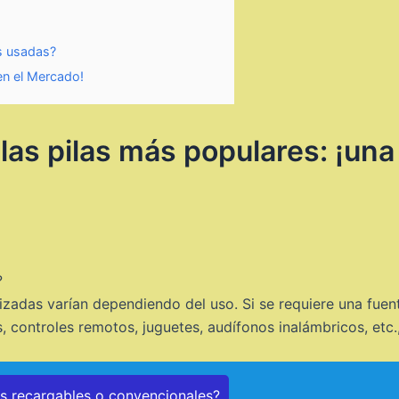
as usadas?
en el Mercado!
as pilas más populares: ¡una 
?
zadas varían dependiendo del uso. Si se requiere una fuent
controles remotos, juguetes, audífonos inalámbricos, etc., 
as recargables o convencionales?