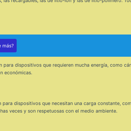
, las recargables, las de litio-ion y las de litio-polímero. T
e más?
ión para dispositivos que requieren mucha energía, como c
on económicas.
n para dispositivos que necesitan una carga constante, co
uchas veces y son respetuosas con el medio ambiente.