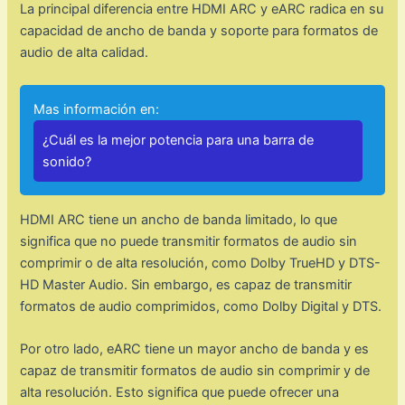
La principal diferencia entre HDMI ARC y eARC radica en su
capacidad de ancho de banda y soporte para formatos de
audio de alta calidad.
Mas información en:
¿Cuál es la mejor potencia para una barra de
sonido?
HDMI ARC tiene un ancho de banda limitado, lo que
significa que no puede transmitir formatos de audio sin
comprimir o de alta resolución, como Dolby TrueHD y DTS-
HD Master Audio. Sin embargo, es capaz de transmitir
formatos de audio comprimidos, como Dolby Digital y DTS.
Por otro lado, eARC tiene un mayor ancho de banda y es
capaz de transmitir formatos de audio sin comprimir y de
alta resolución. Esto significa que puede ofrecer una