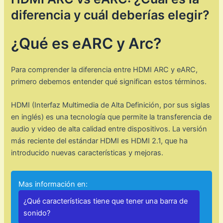
diferencia y cuál deberías elegir?
¿Qué es eARC y Arc?
Para comprender la diferencia entre HDMI ARC y eARC,
primero debemos entender qué significan estos términos.
HDMI (Interfaz Multimedia de Alta Definición, por sus siglas
en inglés) es una tecnología que permite la transferencia de
audio y video de alta calidad entre dispositivos. La versión
más reciente del estándar HDMI es HDMI 2.1, que ha
introducido nuevas características y mejoras.
Mas información en:
¿Qué características tiene que tener una barra de
sonido?