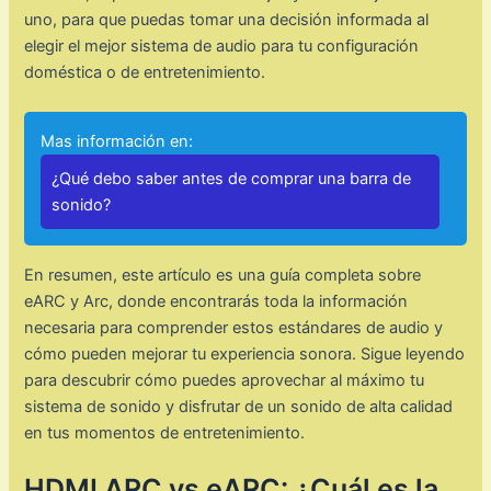
uno, para que puedas tomar una decisión informada al
elegir el mejor sistema de audio para tu configuración
doméstica o de entretenimiento.
Mas información en:
¿Qué debo saber antes de comprar una barra de
sonido?
En resumen, este artículo es una guía completa sobre
eARC y Arc, donde encontrarás toda la información
necesaria para comprender estos estándares de audio y
cómo pueden mejorar tu experiencia sonora. Sigue leyendo
para descubrir cómo puedes aprovechar al máximo tu
sistema de sonido y disfrutar de un sonido de alta calidad
en tus momentos de entretenimiento.
HDMI ARC vs eARC: ¿Cuál es la