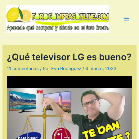
Ir
al
contenido
Main
Men
¿Qué televisor LG es bueno?
11 comentarios
/ Por
Eva Rodriguez
/
4 marzo, 2023