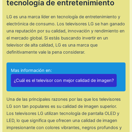
tecnología de entretenimiento
LG es una marca líder en tecnología de entretenimiento y
electrónica de consumo. Los televisores LG se han ganado
una reputación por su calidad, innovación y rendimiento en
el mercado global. Si estás buscando invertir en un
televisor de alta calidad, LG es una marca que
definitivamente vale la pena considerar.
Mas información en:
¿Cuál es el televisor con mejor calidad de imagen?
Una de las principales razones por las que los televisores
LG son tan populares es su calidad de imagen superior.
Los televisores LG utilizan tecnología de pantalla OLED y
LED, lo que significa que ofrecen una calidad de imagen
impresionante con colores vibrantes, negros profundos y