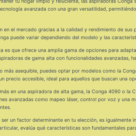
ntener tu hogar limpio y reluciente, las aspiradoras Conga 
ecnología avanzada con una gran versatilidad, permitiéndot
 en el mercado gracias a la calidad y rendimiento de sus 
onga puede variar dependiendo del modelo y las caracterís
nga es que ofrece una amplia gama de opciones para adapta
piradoras de gama alta con funcionalidades avanzadas, h
io más asequible, puedes optar por modelos como la Con
 un precio accesible, ideal para aquellos que buscan una op
co más en una aspiradora de alta gama, la Conga 4090 o la
ones avanzadas como mapeo láser, control por voz y una ma
ntes.
e ser un factor determinante en tu elección, es igualmente 
rticular, evalúa qué características son fundamentales para