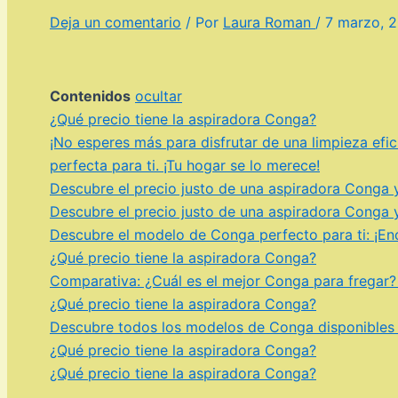
Deja un comentario
/ Por
Laura Roman
/
7 marzo, 
Contenidos
ocultar
¿Qué precio tiene la aspiradora Conga?
¡No esperes más para disfrutar de una limpieza efi
perfecta para ti. ¡Tu hogar se lo merece!
Descubre el precio justo de una aspiradora Conga y
Descubre el precio justo de una aspiradora Conga y
Descubre el modelo de Conga perfecto para ti: ¡Enc
¿Qué precio tiene la aspiradora Conga?
Comparativa: ¿Cuál es el mejor Conga para fregar?
¿Qué precio tiene la aspiradora Conga?
Descubre todos los modelos de Conga disponibles y
¿Qué precio tiene la aspiradora Conga?
¿Qué precio tiene la aspiradora Conga?