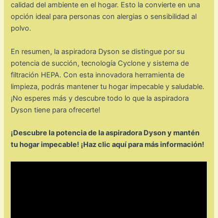
calidad del ambiente en el hogar. Esto la convierte en una
opción ideal para personas con alergias o sensibilidad al
polvo.
En resumen, la aspiradora Dyson se distingue por su
potencia de succión, tecnología Cyclone y sistema de
filtración HEPA. Con esta innovadora herramienta de
limpieza, podrás mantener tu hogar impecable y saludable.
¡No esperes más y descubre todo lo que la aspiradora
Dyson tiene para ofrecerte!
¡Descubre la potencia de la aspiradora Dyson y mantén
tu hogar impecable! ¡Haz clic aquí para más información!