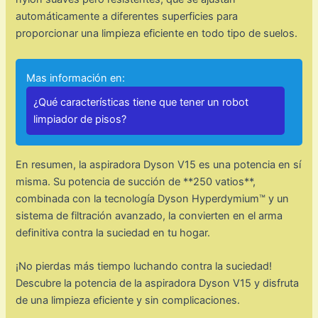
automáticamente a diferentes superficies para
proporcionar una limpieza eficiente en todo tipo de suelos.
Mas información en:
¿Qué características tiene que tener un robot
limpiador de pisos?
En resumen, la aspiradora Dyson V15 es una potencia en sí
misma. Su potencia de succión de **250 vatios**,
combinada con la tecnología Dyson Hyperdymium™ y un
sistema de filtración avanzado, la convierten en el arma
definitiva contra la suciedad en tu hogar.
¡No pierdas más tiempo luchando contra la suciedad!
Descubre la potencia de la aspiradora Dyson V15 y disfruta
de una limpieza eficiente y sin complicaciones.