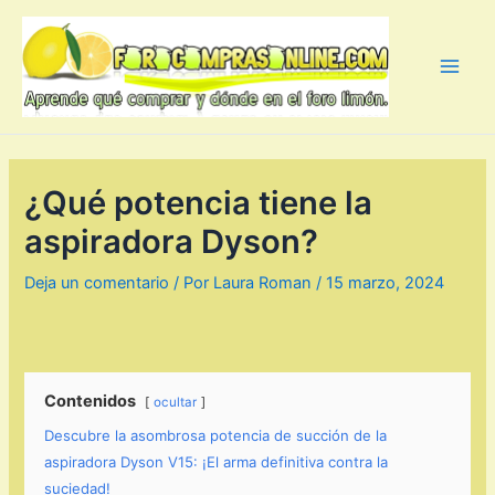
Ir
al
contenido
Main
Men
¿Qué potencia tiene la
aspiradora Dyson?
Deja un comentario
/ Por
Laura Roman
/
15 marzo, 2024
Contenidos
ocultar
Descubre la asombrosa potencia de succión de la
aspiradora Dyson V15: ¡El arma definitiva contra la
suciedad!