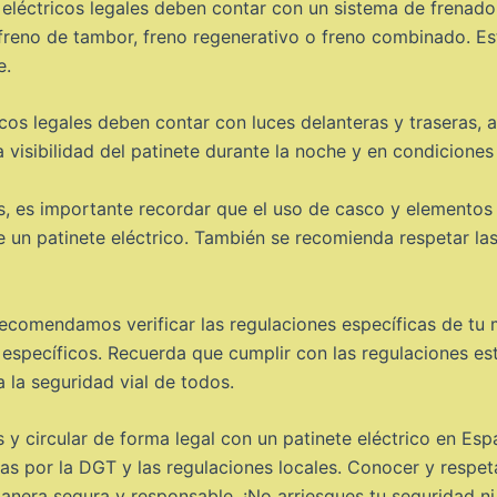
 eléctricos legales deben contar con un sistema de frenado 
freno de tambor, freno regenerativo o freno combinado. Est
e.
icos legales deben contar con luces delanteras y traseras, a
 visibilidad del patinete durante la noche y en condiciones
es, es importante recordar que el uso de casco y elemento
 un patinete eléctrico. También se recomienda respetar las 
e recomendamos verificar las regulaciones específicas de tu
s específicos. Recuerda que cumplir con las regulaciones es
a la seguridad vial de todos.
s y circular de forma legal con un patinete eléctrico en Es
as por la DGT y las regulaciones locales. Conocer y respet
nera segura y responsable. ¡No arriesgues tu seguridad ni t