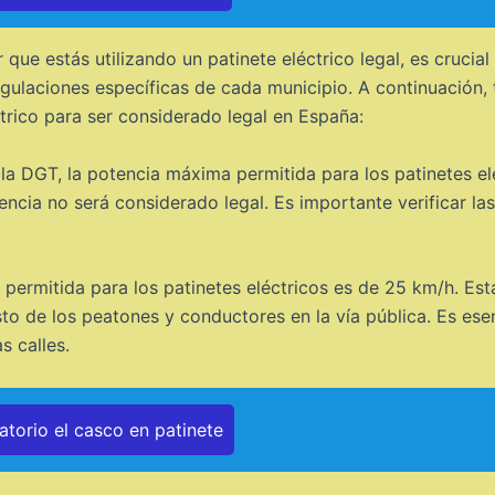
 que estás utilizando un patinete eléctrico legal, es crucia
egulaciones específicas de cada municipio. A continuación, 
ctrico para ser considerado legal en España:
la DGT, la potencia máxima permitida para los patinetes elé
ncia no será considerado legal. Es importante verificar las
ermitida para los patinetes eléctricos es de 25 km/h. Esta
sto de los peatones y conductores en la vía pública. Es ese
s calles.
torio el casco en patinete