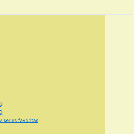
🎧
🎧
 series favoritas