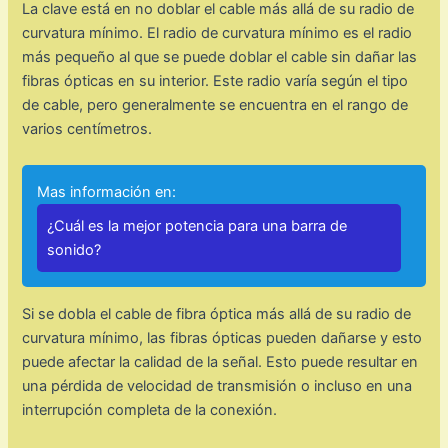
La clave está en no doblar el cable más allá de su radio de
curvatura mínimo. El radio de curvatura mínimo es el radio
más pequeño al que se puede doblar el cable sin dañar las
fibras ópticas en su interior. Este radio varía según el tipo
de cable, pero generalmente se encuentra en el rango de
varios centímetros.
Mas información en:
¿Cuál es la mejor potencia para una barra de
sonido?
Si se dobla el cable de fibra óptica más allá de su radio de
curvatura mínimo, las fibras ópticas pueden dañarse y esto
puede afectar la calidad de la señal. Esto puede resultar en
una pérdida de velocidad de transmisión o incluso en una
interrupción completa de la conexión.