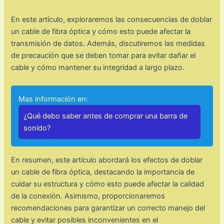
En este artículo, exploraremos las consecuencias de doblar
un cable de fibra óptica y cómo esto puede afectar la
transmisión de datos. Además, discutiremos las medidas
de precaución que se deben tomar para evitar dañar el
cable y cómo mantener su integridad a largo plazo.
Mas información en:
¿Qué debo saber antes de comprar una barra de
sonido?
En resumen, este artículo abordará los efectos de doblar
un cable de fibra óptica, destacando la importancia de
cuidar su estructura y cómo esto puede afectar la calidad
de la conexión. Asimismo, proporcionaremos
recomendaciones para garantizar un correcto manejo del
cable y evitar posibles inconvenientes en el