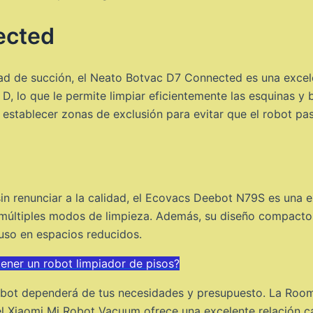
ected
dad de succión, el Neato Botvac D7 Connected es una exce
D, lo que le permite limpiar eficientemente las esquinas y
 establecer zonas de exclusión para evitar que el robot pas
n renunciar a la calidad, el Ecovacs Deebot N79S es una e
 múltiples modos de limpieza. Además, su diseño compacto
luso en espacios reducidos.
tener un robot limpiador de pisos?
 robot dependerá de tus necesidades y presupuesto. La Roo
l Xiaomi Mi Robot Vacuum ofrece una excelente relación c