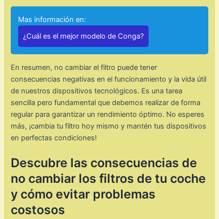
Mas información en:
¿Cuál es el mejor modelo de Conga?
En resumen, no cambiar el filtro puede tener
consecuencias negativas en el funcionamiento y la vida útil
de nuestros dispositivos tecnológicos. Es una tarea
sencilla pero fundamental que debemos realizar de forma
regular para garantizar un rendimiento óptimo. No esperes
más, ¡cambia tu filtro hoy mismo y mantén tus dispositivos
en perfectas condiciones!
Descubre las consecuencias de
no cambiar los filtros de tu coche
y cómo evitar problemas
costosos