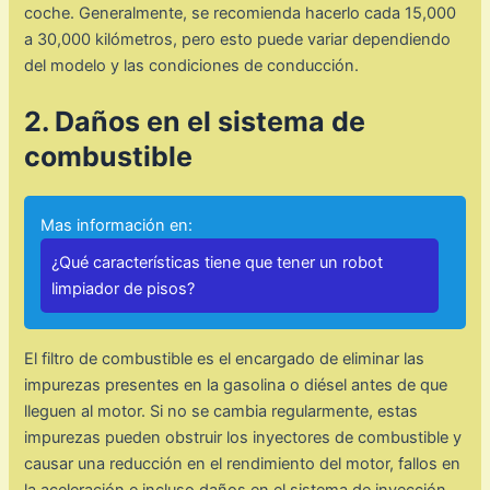
coche. Generalmente, se recomienda hacerlo cada 15,000
a 30,000 kilómetros, pero esto puede variar dependiendo
del modelo y las condiciones de conducción.
2. Daños en el sistema de
combustible
Mas información en:
¿Qué características tiene que tener un robot
limpiador de pisos?
El filtro de combustible es el encargado de eliminar las
impurezas presentes en la gasolina o diésel antes de que
lleguen al motor. Si no se cambia regularmente, estas
impurezas pueden obstruir los inyectores de combustible y
causar una reducción en el rendimiento del motor, fallos en