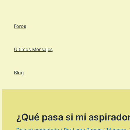
Ir
al
contenido
Foros
Últimos Mensajes
Blog
¿Qué pasa si mi aspirador
Deja un comentario
/ Por
Laura Roman
/
14 marzo,