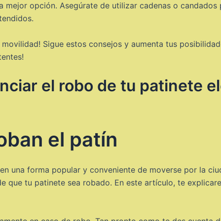
a mejor opción. Asegúrate de utilizar cadenas o candados 
tendidos.
tu movilidad! Sigue estos consejos y aumenta tus posibilida
tentes!
iar el robo de tu patinete el
oban el patín
o en una forma popular y conveniente de moverse por la ci
 de que tu patinete sea robado. En este artículo, te expli
idamente en caso de robo. Tan pronto como te des cuenta d