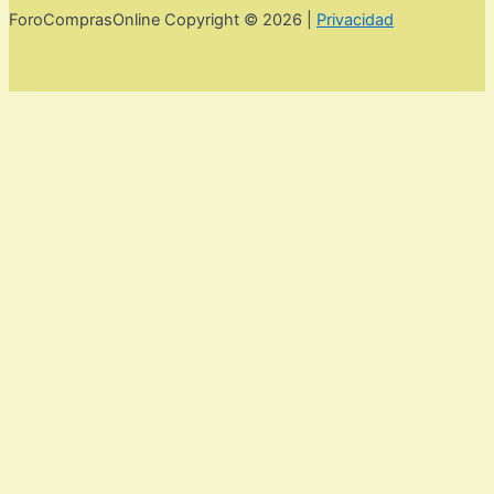
ForoComprasOnline Copyright © 2026 |
Privacidad
Utilizamos cookies para mejorar la experiencia de usuario. Para
seguir navegando por esta web debes de aceptar la política de
privacidad y las cookies.
Acepto
Rechazar
Aviso legal,
privacidad y cookies.
Política de privacidad y cookies
Cerrar
Privacy Overview
This website uses cookies to improve your experience while
you navigate through the website. Out of these, the cookies
that are categorized as necessary are stored on your browser