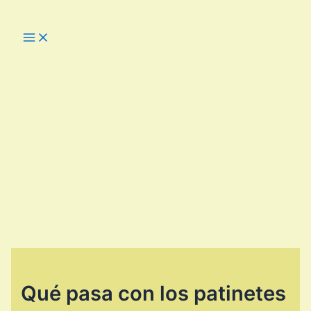
Ir
al
Main
Menu
contenido
Qué pasa con los patinetes