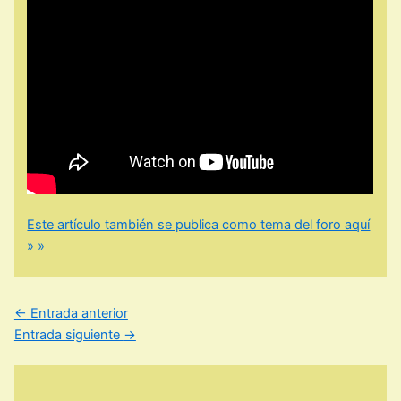
Este artículo también se publica como tema del foro aquí
» »
←
Entrada anterior
Entrada siguiente
→