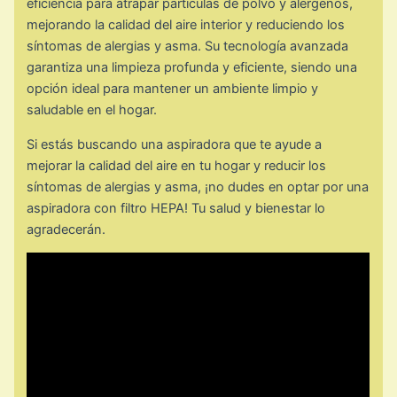
eficiencia para atrapar partículas de polvo y alérgenos,
mejorando la calidad del aire interior y reduciendo los
síntomas de alergias y asma. Su tecnología avanzada
garantiza una limpieza profunda y eficiente, siendo una
opción ideal para mantener un ambiente limpio y
saludable en el hogar.
Si estás buscando una aspiradora que te ayude a
mejorar la calidad del aire en tu hogar y reducir los
síntomas de alergias y asma, ¡no dudes en optar por una
aspiradora con filtro HEPA! Tu salud y bienestar lo
agradecerán.