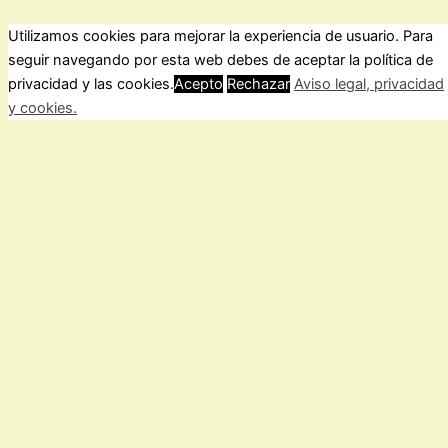
Utilizamos cookies para mejorar la experiencia de usuario. Para
seguir navegando por esta web debes de aceptar la política de
ForoComprasOnline Copyright © 2026 |
Privacidad
privacidad y las cookies.
Acepto
Rechazar
Aviso legal, privacidad
y cookies.
Cerrar
Privacy Overview
This website uses cookies to improve your experience while
you navigate through the website. Out of these, the cookies
that are categorized as necessary are stored on your browser
as they are essential for the working of basic functionalities of
the
...