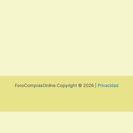
ForoComprasOnline Copyright © 2026 |
Privacidad
Utilizamos cookies para mejorar la experiencia de usuario. Para
seguir navegando por esta web debes de aceptar la política de
privacidad y las cookies.
Acepto
Rechazar
Aviso legal, privacidad y