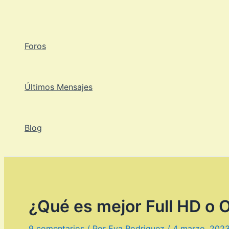
Ir
al
contenido
Foros
Últimos Mensajes
Blog
¿Qué es mejor Full HD o
9 comentarios
/ Por
Eva Rodriguez
/
4 marzo, 202