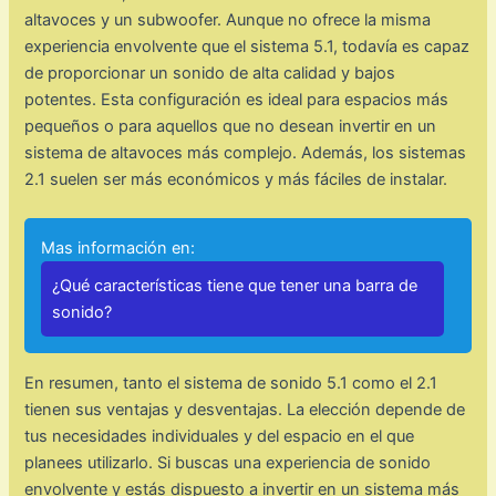
altavoces y un subwoofer. Aunque no ofrece la misma
experiencia envolvente que el sistema 5.1, todavía es capaz
de proporcionar un sonido de alta calidad y bajos
potentes. Esta configuración es ideal para espacios más
pequeños o para aquellos que no desean invertir en un
sistema de altavoces más complejo. Además, los sistemas
2.1 suelen ser más económicos y más fáciles de instalar.
Mas información en:
¿Qué características tiene que tener una barra de
sonido?
En resumen, tanto el sistema de sonido 5.1 como el 2.1
tienen sus ventajas y desventajas. La elección depende de
tus necesidades individuales y del espacio en el que
planees utilizarlo. Si buscas una experiencia de sonido
envolvente y estás dispuesto a invertir en un sistema más